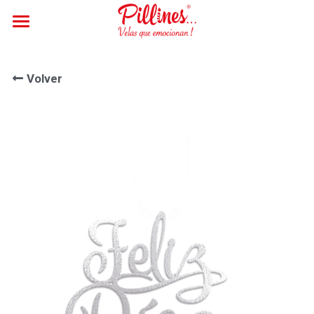
Inicio
Volver
Cotizar
Ingresar
/
Registrarse
Buscar
Contáctanos