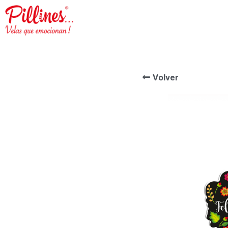
Volver