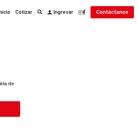
Inicio
Cotizar
Contáctanos
Ingresar
ela de