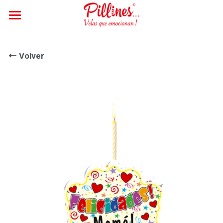
Inicio
Volver
Cotizar
Ingresar
/
Registrarse
Buscar
Contáctanos