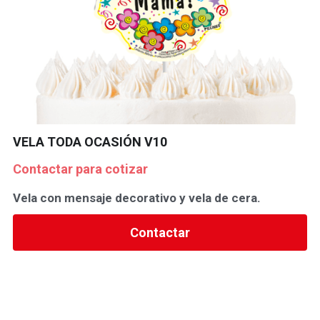
VELA TODA OCASIÓN V10
Contactar para cotizar
Vela con mensaje decorativo y vela de cera.
Contactar